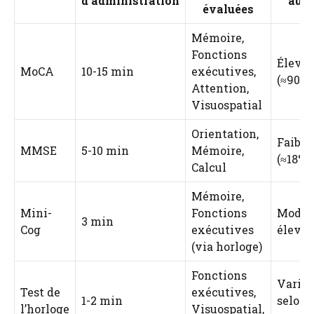
d’administration
au 
évaluées
Mémoire,
Fonctions
Élevé
MoCA
10-15 min
exécutives,
(≈90%)
Attention,
Visuospatial
Orientation,
Faible
MMSE
5-10 min
Mémoire,
(≈18%)
Calcul
Mémoire,
Mini-
Fonctions
Modér
3 min
Cog
exécutives
élevée
(via horloge)
Fonctions
Variab
Test de
exécutives,
1-2 min
selon
l’horloge
Visuospatial,