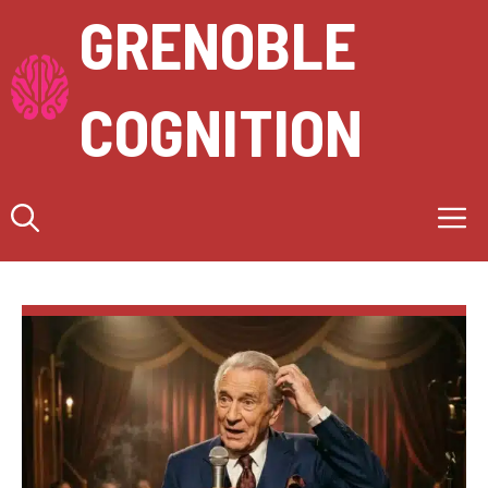
Aller
GRENOBLE
au
contenu
COGNITION
M