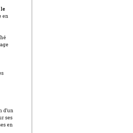
 le
e en
ché
rage
es
n d’un
ur ses
ses en