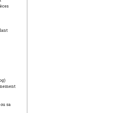
ièces
dant
og)
onnement
 ou sa