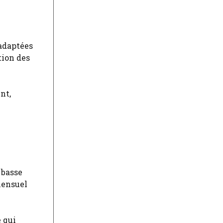
 adaptées
tion des
nt,
 basse
mensuel
e qui