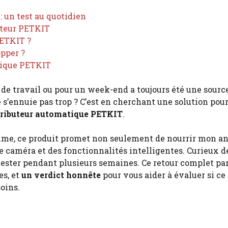
 un test au quotidien
buteur PETKIT
PETKIT ?
pper ?
atique PETKIT
 de travail ou pour un week-end a toujours été une sourc
 ne s’ennuie pas trop ? C’est en cherchant une solution pou
stributeur automatique PETKIT
.
me, ce produit promet non seulement de nourrir mon a
e caméra et des fonctionnalités intelligentes. Curieux d
e tester pendant plusieurs semaines. Ce retour complet pa
es, et
un verdict honnête
pour vous aider à évaluer si c
oins.