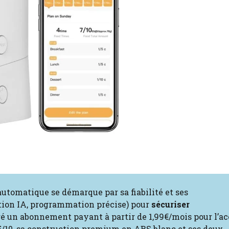
 automatique se démarque par sa fiabilité et ses
ction IA, programmation précise) pour
sécuriser
ré un abonnement payant à partir de 1,99€/mois pour l’ac
5/10, sa construction premium en ABS blanc et ses deux