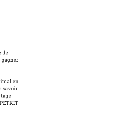
e de
r gagner
nimal en
e savoir
rtage
e PETKIT