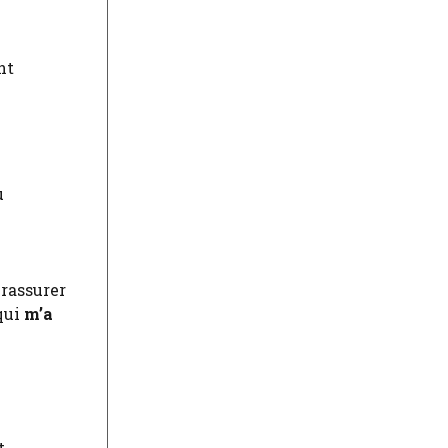
l
nt
u
 rassurer
qui
m’a
t