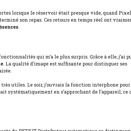
lertes lorsque le réservoir était presque vide, quand Pixe
 terminé son repas. Ces retours en temps réel ont vraime
absences
.
ctionnalités qui m’a le plus surpris. Grâce à elle, j’ai p
ne
. La qualité d’image est suffisante pour distinguer ses
irée.
très utiles. Le soir, j’ouvrais la fonction interphone pour
sait systématiquement en s’approchant de l’appareil, ce 
spects du PETKIT Distributeur automatique se distinguen