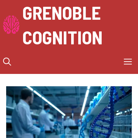
Aller
GRENOBLE
au
contenu
COGNITION
M