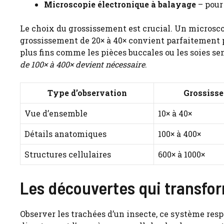
Microscopie électronique à balayage
– pour 
Le choix du grossissement est crucial. Un microsco
grossissement de 20× à 40× convient parfaitement p
plus fins comme les pièces buccales ou les soies se
de 100× à 400× devient nécessaire
.
Type d’observation
Grossiss
Vue d’ensemble
10× à 40×
Détails anatomiques
100× à 400×
Structures cellulaires
600× à 1000×
Les découvertes qui transfor
Observer les trachées d’un insecte, ce système resp