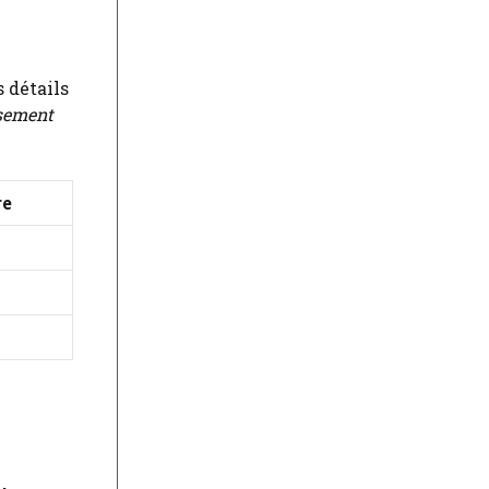
 détails
ssement
re