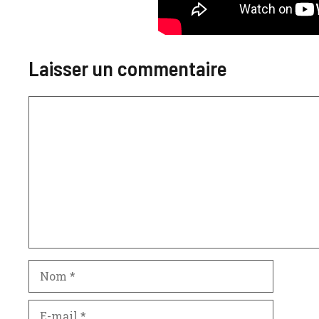
Laisser un commentaire
Commentaire
Nom
E-