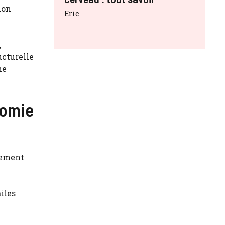
ion
Eric
,
ucturelle
ne
tomie
pement
iles