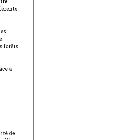
tre
fférente
des
e
s forêts
âce à
ité de