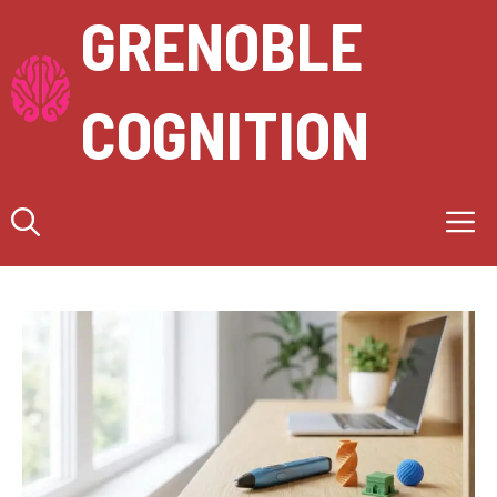
Aller
GRENOBLE
au
contenu
COGNITION
M