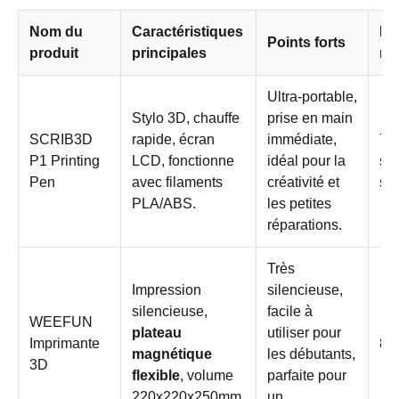
Nom du
Caractéristiques
No
Points forts
produit
principales
no
Ultra-portable,
Stylo 3D, chauffe
prise en main
SCRIB3D
rapide, écran
immédiate,
7/1
P1 Printing
LCD, fonctionne
idéal pour la
so
Pen
avec filaments
créativité et
spé
PLA/ABS.
les petites
réparations.
Très
Impression
silencieuse,
silencieuse,
facile à
WEEFUN
plateau
utiliser pour
Imprimante
8/
magnétique
les débutants,
3D
flexible
, volume
parfaite pour
220x220x250mm.
un