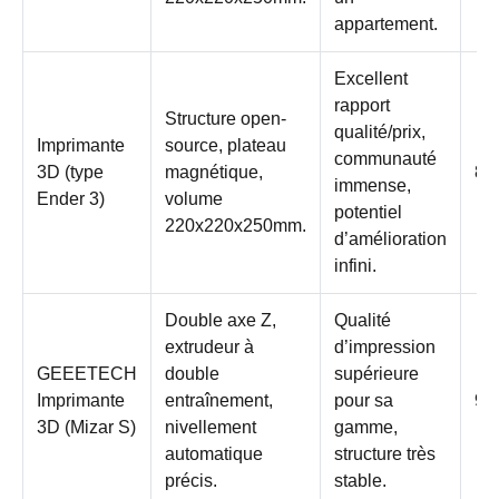
appartement.
Excellent
rapport
Structure open-
qualité/prix,
Imprimante
source, plateau
communauté
3D (type
magnétique,
8.5
immense,
Ender 3)
volume
potentiel
220x220x250mm.
d’amélioration
infini.
Double axe Z,
Qualité
extrudeur à
d’impression
GEEETECH
double
supérieure
Imprimante
entraînement,
pour sa
9/
3D (Mizar S)
nivellement
gamme,
automatique
structure très
précis.
stable.