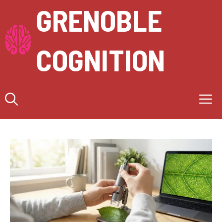
Aller
GRENOBLE
au
contenu
COGNITION
M