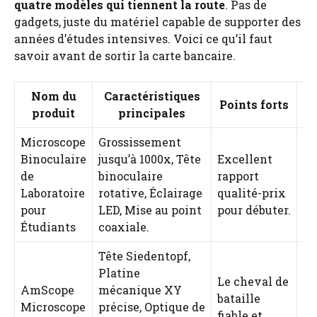
quatre modèles qui tiennent la route
. Pas de
gadgets, juste du matériel capable de supporter des
années d’études intensives. Voici ce qu’il faut
savoir avant de sortir la carte bancaire.
Nom du
Caractéristiques
Points forts
produit
principales
Microscope
Grossissement
Binoculaire
jusqu’à 1000x, Tête
Excellent
de
binoculaire
rapport
4.
Laboratoire
rotative, Éclairage
qualité-prix
pour
LED, Mise au point
pour débuter.
Étudiants
coaxiale.
Tête Siedentopf,
Platine
Le cheval de
AmScope
mécanique XY
bataille
Microscope
précise, Optique de
4.
fiable et