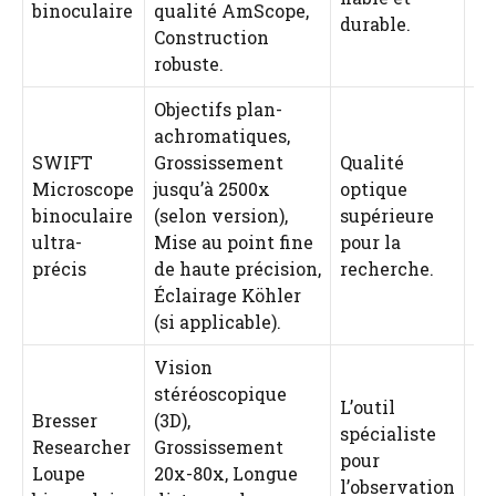
binoculaire
qualité AmScope,
durable.
Construction
robuste.
Objectifs plan-
achromatiques,
SWIFT
Grossissement
Qualité
Microscope
jusqu’à 2500x
optique
binoculaire
(selon version),
supérieure
4.
ultra-
Mise au point fine
pour la
précis
de haute précision,
recherche.
Éclairage Köhler
(si applicable).
Vision
stéréoscopique
L’outil
Bresser
(3D),
spécialiste
4.
Researcher
Grossissement
pour
(d
Loupe
20x-80x, Longue
l’observation
ca