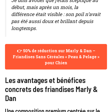
Je dois avouer que j’étais sceptique au
début, mais après un mois, la
différence était visible : son poil n’avait
pas été aussi doux et brillant depuis
longtemps.
👉 50% de réduction sur Marly & Dan –
Friandises Sans Céréales « Peau & Pelage »
pour Chien
Les avantages et bénéfices
concrets des friandises Marly &
Dan
Une composition premium centrée sur le