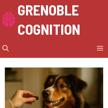
Aller
GRENOBLE
au
contenu
COGNITION
M