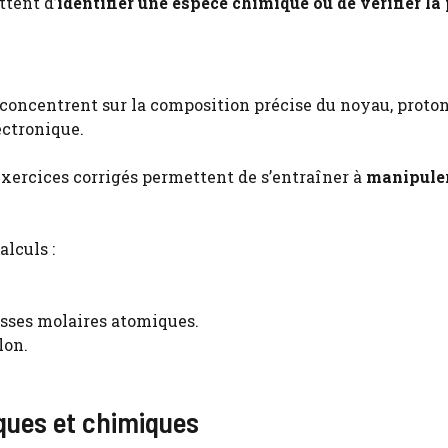
tent d’
identifier une espèce chimique ou de vérifier la
e concentrent sur la composition précise du noyau, proton
ectronique.
exercices corrigés permettent de s’entraîner à
manipuler
lculs :
asses molaires atomiques.
lon.
ques et chimiques