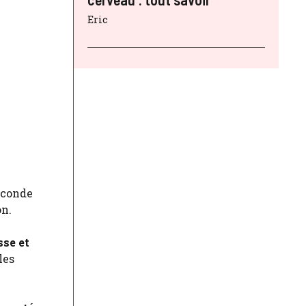
Eric
econde
on.
sse et
les