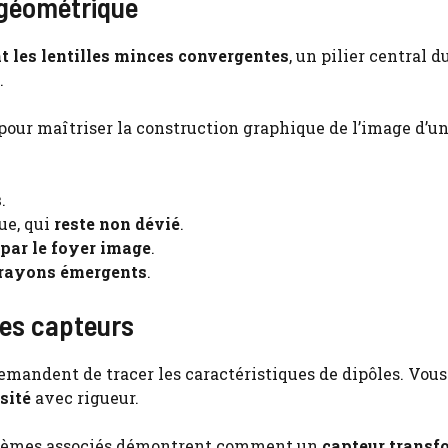
e géométrique
t les lentilles minces convergentes
, un pilier central d
.
pour maîtriser la construction graphique de l’image d’un
s
.
ue, qui
reste non dévié
.
par le foyer image
.
 rayons émergents
.
 les capteurs
demandent de tracer les caractéristiques de dipôles. Vou
sité
avec rigueur.
oblèmes associés démontrent comment un
capteur transf