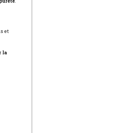
 pureté
.
s et
 la