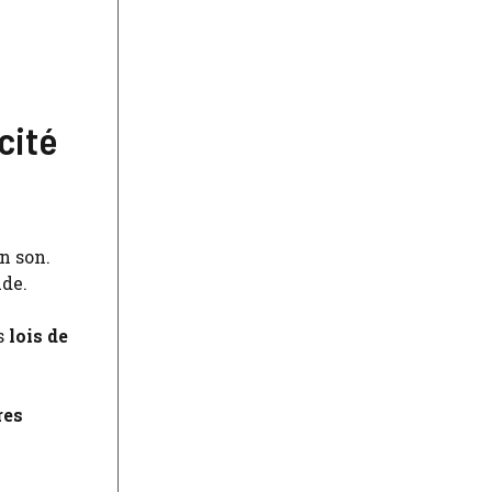
icité
n son.
ude.
s
lois de
res