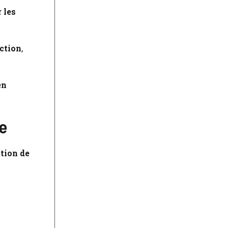
r les
action
,
en
ie
ation de