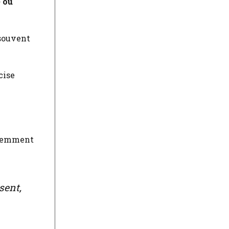
e ou
souvent
cise
quemment
sent,