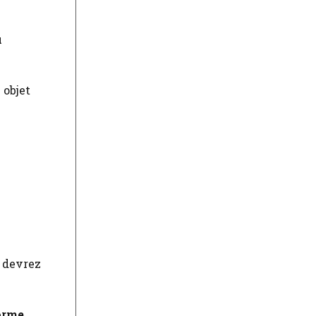
u
 objet
s devrez
orme