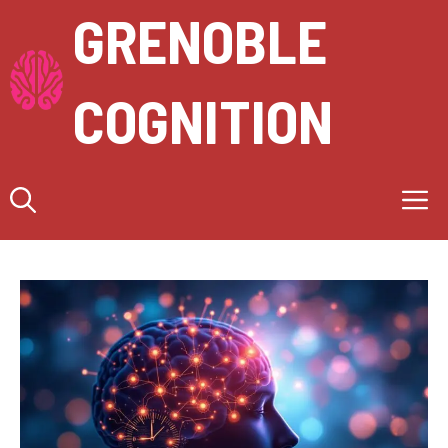
Aller
GRENOBLE
au
contenu
COGNITION
M