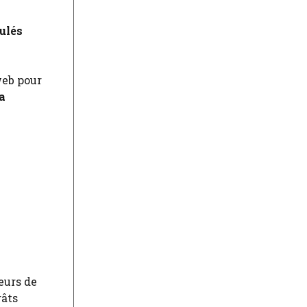
ulés
web pour
a
eurs de
gâts