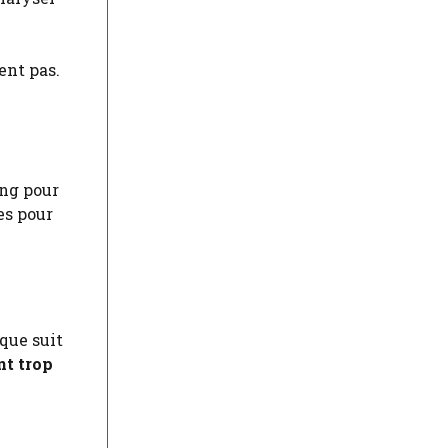
ent pas.
ing pour
es pour
que suit
nt trop