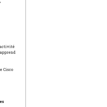
e
’activité
e apprend
e Cisco
es