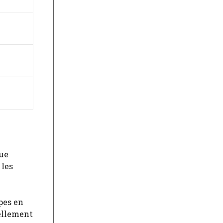
que
 les
pes en
éellement