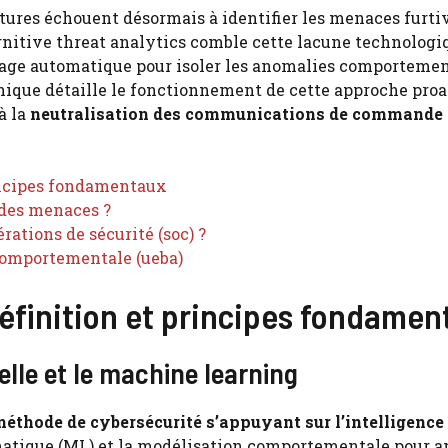
tures échouent désormais à identifier les menaces furti
ognitive threat analytics comble cette lacune technologi
tissage automatique pour isoler les anomalies comporteme
hnique détaille le fonctionnement de cette approche proa
à la
neutralisation des communications de commande 
rincipes fondamentaux
des menaces ?
rations de sécurité (soc) ?
 comportementale (ueba)
définition et principes fondame
ielle et le machine learning
éthode de cybersécurité s’appuyant sur l’intelligence
omatique (ML) et la modélisation comportementale pour a