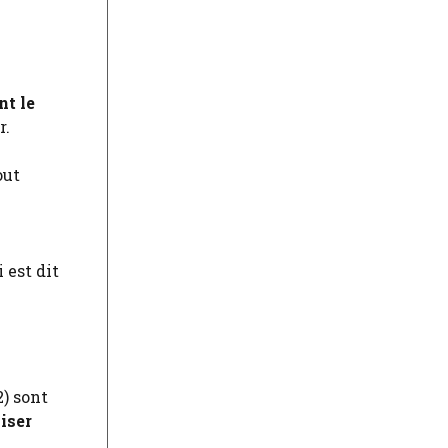
t le
r.
out
 est dit
) sont
iser