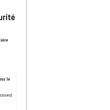
urité
ière
ur le
nnues)