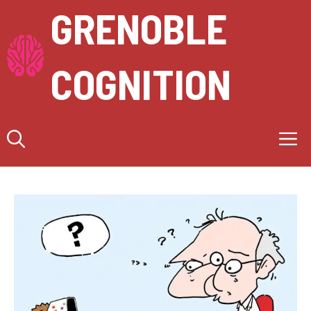
Aller
GRENOBLE
au
contenu
COGNITION
M