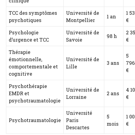
clinique
TCC des symptômes
Université de
1 5
1 an
psychotiques
Montpellier
€
Psychologie
Université de
2 3
98 h
d’urgence et TCC
Savoie
€
Thérapie
5
émotionnelle,
Université de
3 ans
796
comportementale et
Lille
€
cognitive
Psychothérapie
Université de
4 1
EMDR et
2 ans
Lorraine
€
psychotraumatologie
Université
5
1 0
Psychotraumatologie
Paris
mois
€
Descartes