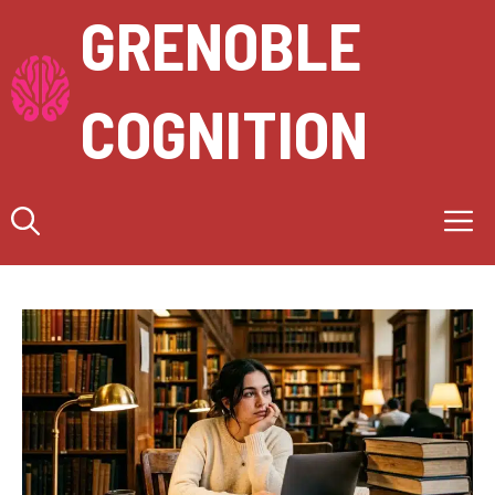
Aller
GRENOBLE
au
contenu
COGNITION
M