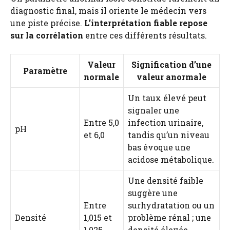
diagnostic final, mais il oriente le médecin vers
une piste précise.
L’interprétation fiable repose
sur la corrélation
entre ces différents résultats.
Valeur
Signification d’une
Paramètre
normale
valeur anormale
Un taux élevé peut
signaler une
Entre 5,0
infection urinaire,
pH
et 6,0
tandis qu’un niveau
bas évoque une
acidose métabolique.
Une densité faible
suggère une
Entre
surhydratation ou un
Densité
1,015 et
problème rénal ; une
1,025
densité élevée