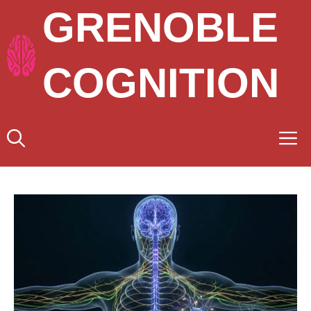
Aller
GRENOBLE
au
contenu
COGNITION
M