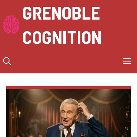
Aller
GRENOBLE
au
contenu
COGNITION
M